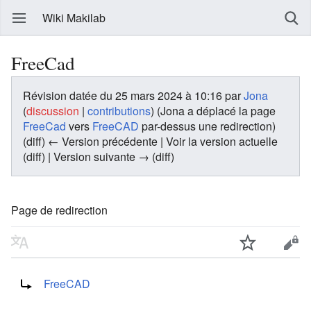
Wiki Makilab
FreeCad
Révision datée du 25 mars 2024 à 10:16 par
Jona
(
discussion
|
contributions
)
(Jona a déplacé la page
FreeCad
vers
FreeCAD
par-dessus une redirection)
(diff) ← Version précédente | Voir la version actuelle
(diff) | Version suivante → (diff)
Page de redirection
Rediriger vers :
FreeCAD