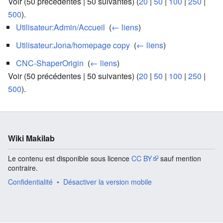
Voir (50 précédentes | 50 suivantes) (
20
|
50
|
100
|
250
|
500
).
Utilisateur:Admin/Accueil
‎
(
← liens
)
Utilisateur:Jona/homepage copy
‎
(
← liens
)
CNC-ShaperOrigin
‎
(
← liens
)
Voir (50 précédentes | 50 suivantes) (
20
|
50
|
100
|
250
|
500
).
Wiki Makilab
Le contenu est disponible sous licence
CC BY
sauf mention
contraire.
Confidentialité
Désactiver la version mobile