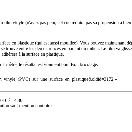
 film vinyle (n'ayez pas peur, cela ne réduira pas sa propension à bien
surface en plastique (qui est aussi mouillée). Vous pouvez maintenant dépl
i se trouve entre les deux surfaces en partant du milieu. Le film va glisse
 adhérera à la surface en plastique.
 1 mètre, le résultat est vraiment bon. Bon bricolage.
film_vinyle_(PVC)_sur_une_surface_en_plastique&oldid=3172
»
2016 à 14:30.
ution
sauf mention contraire.