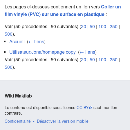
Les pages ci-dessous contiennent un lien vers
Coller un
film vinyle (PVC) sur une surface en plastique
:
Voir (50 précédentes | 50 suivantes) (
20
|
50
|
100
|
250
|
500
).
Accueil
‎
(
← liens
)
Utilisateur:Jona/homepage copy
‎
(
← liens
)
Voir (50 précédentes | 50 suivantes) (
20
|
50
|
100
|
250
|
500
).
Wiki Makilab
Le contenu est disponible sous licence
CC BY
sauf mention
contraire.
Confidentialité
Désactiver la version mobile