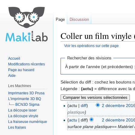
Page
Discussion
Coller un film vinyle
Voir les opérations sur cette page
Aller à :
navigation
,
rechercher
Rechercher des révisions
Accueil
Modifications récentes
À partir de l'année (et précédentes) 
Page au hasard
Aide
Sélection du diff : cochez les boutons
Les Machines
Légende :
(actu)
= différence avec la 
Imprimantes 3D Prusa
L'imprimante 3D BQ
└--- BCN3D Sigma
(actu |
diff
)
2 décembre 2016
La découpe laser
plastique
)
La découpe vinyle
(
actu
| diff)
2 décembre 2016
La fraiseuse numérique
surface plane plastique== Matériel n
Les fraises