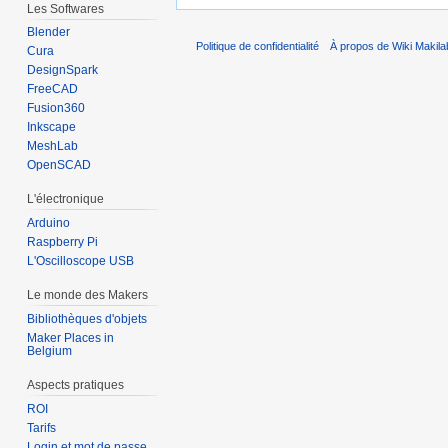
Les Softwares
Blender
Politique de confidentialité
À propos de Wiki Makila
Cura
DesignSpark
FreeCAD
Fusion360
Inkscape
MeshLab
OpenSCAD
L'électronique
Arduino
Raspberry Pi
L'Oscilloscope USB
Le monde des Makers
Bibliothèques d'objets
Maker Places in
Belgium
Aspects pratiques
ROI
Tarifs
Login et mot de passe