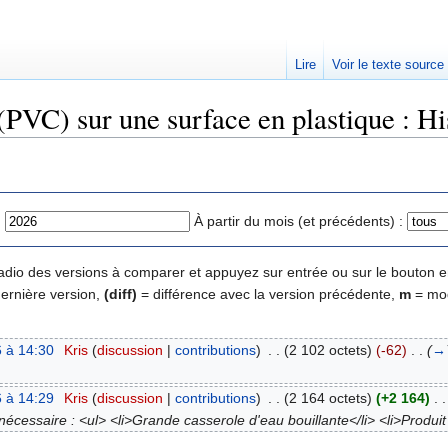
Lire
Voir le texte source
 (PVC) sur une surface en plastique : Hi
:
À partir du mois (et précédents) :
 radio des versions à comparer et appuyez sur entrée ou sur le bouton e
dernière version,
(diff)
= différence avec la version précédente,
m
= mod
 à 14:30
‎
Kris
(
discussion
|
contributions
)
‎
. .
(2 102 octets)
(-62)
‎
. .
(
→
 à 14:29
‎
Kris
(
discussion
|
contributions
)
‎
. .
(2 164 octets)
(+2 164)
‎
. .
écessaire : <ul> <li>Grande casserole d'eau bouillante</li> <li>Produit v