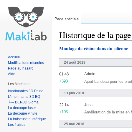
Page spéciale
Historique de la page
Aller à :
navigation
,
rechercher
Moulage de résine dans du silicone
Accueil
24 août 2019
Modifications récentes
Page au hasard
Aide
Admin
01:48
+393
Ajout bandeau pour les pro
Les Machines
Imprimantes 3D Prusa
13 juin 2018
L'imprimante 3D BQ
└--- BCN3D Sigma
Jona
22:14
La découpe laser
+103
Amélioration de la mise en 
La découpe vinyle
La fraiseuse numérique
25 mai 2018
Les fraises