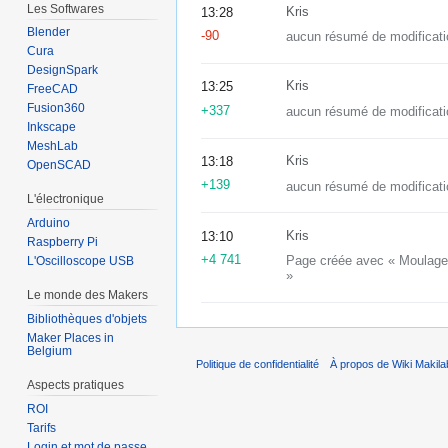
Les Softwares
Kris
13:28
Blender
-90
aucun résumé de modificati
Cura
DesignSpark
Kris
13:25
FreeCAD
Fusion360
+337
aucun résumé de modificati
Inkscape
MeshLab
Kris
13:18
OpenSCAD
+139
aucun résumé de modificati
L'électronique
Arduino
Kris
13:10
Raspberry Pi
+4 741
Page créée avec « Moulage d’
L'Oscilloscope USB
»
Le monde des Makers
Bibliothèques d'objets
Maker Places in
Belgium
Politique de confidentialité
À propos de Wiki Makila
Aspects pratiques
ROI
Tarifs
Login et mot de passe