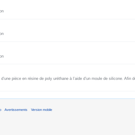
on
on
on
une pièce en résine de poly uréthane à l’aide d’un moule de silicone. Afin de 
b
Avertissements
Version mobile