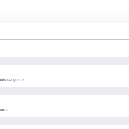
duits dangereux
forme