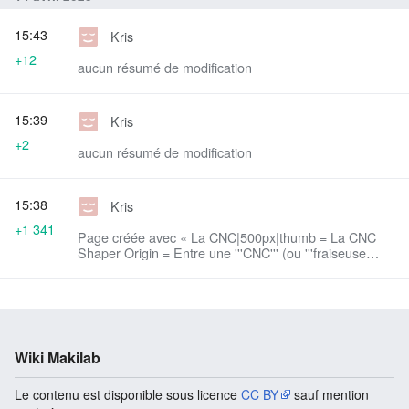
15:43
Kris
+12
aucun résumé de modification
15:39
Kris
+2
aucun résumé de modification
15:38
Kris
+1 341
Page créée avec « La CNC|500px|thumb = La CNC
Shaper Origin = Entre une '''CNC''' (ou '''fraiseuse
numérique''') et une défonceuse, la shaper origin est
beaucoup p... »
Wiki Makilab
Le contenu est disponible sous licence
CC BY
sauf mention