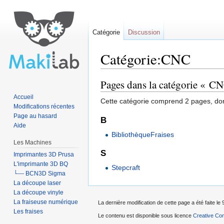
Catégorie
Discussion
Catégorie:CNC
Aller à :
navigation
,
rechercher
Pages dans la catégorie « C
Accueil
Cette catégorie comprend 2 pages, don
Modifications récentes
Page au hasard
B
Aide
BibliothèqueFraises
Les Machines
S
Imprimantes 3D Prusa
L'imprimante 3D BQ
Stepcraft
└--- BCN3D Sigma
La découpe laser
La découpe vinyle
La fraiseuse numérique
La dernière modification de cette page a été faite le
Les fraises
Le contenu est disponible sous licence
Creative Com