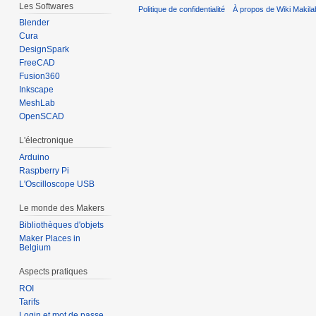
Les Softwares
Politique de confidentialité
À propos de Wiki Makila
Blender
Cura
DesignSpark
FreeCAD
Fusion360
Inkscape
MeshLab
OpenSCAD
L'électronique
Arduino
Raspberry Pi
L'Oscilloscope USB
Le monde des Makers
Bibliothèques d'objets
Maker Places in
Belgium
Aspects pratiques
ROI
Tarifs
Login et mot de passe