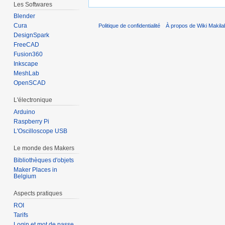
Les Softwares
Blender
Cura
Politique de confidentialité
À propos de Wiki Makila
DesignSpark
FreeCAD
Fusion360
Inkscape
MeshLab
OpenSCAD
L'électronique
Arduino
Raspberry Pi
L'Oscilloscope USB
Le monde des Makers
Bibliothèques d'objets
Maker Places in
Belgium
Aspects pratiques
ROI
Tarifs
Login et mot de passe