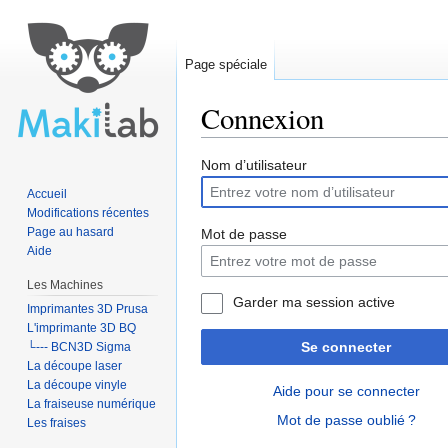
Page spéciale
Connexion
Aller à :
navigation
,
rechercher
Nom d’utilisateur
Accueil
Modifications récentes
Page au hasard
Mot de passe
Aide
Les Machines
Garder ma session active
Imprimantes 3D Prusa
L'imprimante 3D BQ
Se connecter
└--- BCN3D Sigma
La découpe laser
La découpe vinyle
Aide pour se connecter
La fraiseuse numérique
Mot de passe oublié ?
Les fraises