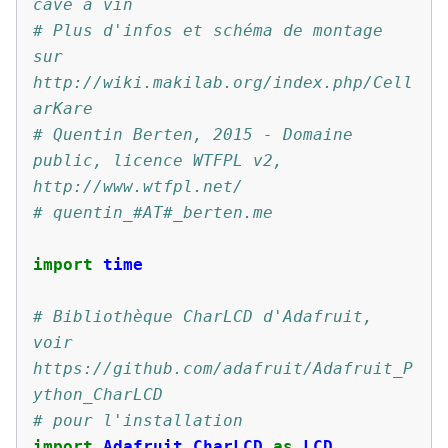
cave à vin
# Plus d'infos et schéma de montage 
sur 
http://wiki.makilab.org/index.php/Cell
arKare
# Quentin Berten, 2015 - Domaine 
public, licence WTFPL v2, 
http://www.wtfpl.net/
# quentin_#AT#_berten.me
import
time
# Bibliothèque CharLCD d'Adafruit, 
voir 
https://github.com/adafruit/Adafruit_P
ython_CharLCD
# pour l'installation
import
Adafruit_CharLCD
as
LCD