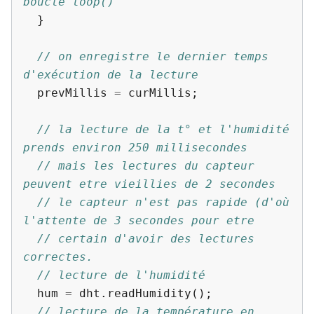
boucle loop()
}
// on enregistre le dernier temps 
d'exécution de la lecture
prevMillis
=
curMillis
;
// la lecture de la t° et l'humidité 
prends environ 250 millisecondes
// mais les lectures du capteur 
peuvent etre vieillies de 2 secondes
// le capteur n'est pas rapide (d'où 
l'attente de 3 secondes pour etre
// certain d'avoir des lectures 
correctes.
// lecture de l'humidité
hum
=
dht
.
readHumidity
();
// lecture de la température en 