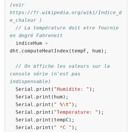
(voir 
https://fr.wikipedia.org/wiki/Indice_d
e_chaleur )
// La température doit etre fournie 
en degré Fahreneit
indiceHum
=
dht
.
computeHeatIndex
(
tempF
,
hum
);
// On affiche les valeurs sur la 
console série (n'est pas 
indispensable)
Serial
.
print
(
"Humidite: "
);
Serial
.
print
(
hum
);
Serial
.
print
(
" %
\t
"
);
Serial
.
print
(
"Temperature: "
);
Serial
.
print
(
tempC
);
Serial
.
print
(
" *C "
);