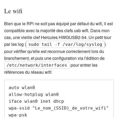
Le wifi
Bien que le RPi ne soit pas équipé par défaut du wifi, il est
compatible avec la majorité des clefs usb wifi. Dans mon
cas, une vieille clef Hercules HWGUSB2-54. Un petit tour
par les log (
)
sudo tail -f /var/log/syslog
pour vérifier qu'elle est reconnue correctement lors du
branchement, et puis une configuration via l'édition de
pour entrer les
/etc/network/interfaces
références du réseau wifi:
auto wlan0

allow-hotplug wlan0

iface wlan0 inet dhcp

wpa-ssid "Le_nom_(SSID)_de_votre_wifi"

wpa-psk 