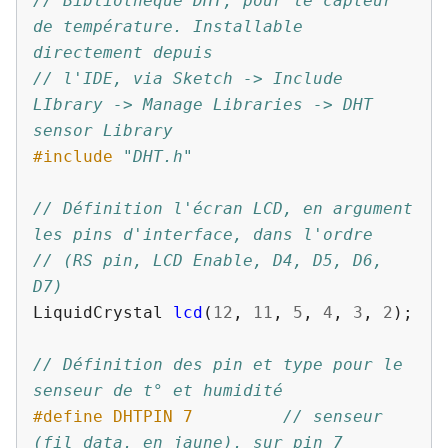
// Bibliothèque DHT, pour le capteur 
de température. Installable 
directement depuis
// l'IDE, via Sketch -> Include 
LIbrary -> Manage Libraries -> DHT 
sensor Library 
#include
"DHT.h"
// Définition l'écran LCD, en argument 
les pins d'interface, dans l'ordre
// (RS pin, LCD Enable, D4, D5, D6, 
D7)
LiquidCrystal
lcd
(
12
,
11
,
5
,
4
,
3
,
2
);
// Définition des pin et type pour le 
senseur de t° et humidité
#define DHTPIN 7         
// senseur 
(fil data, en jaune), sur pin 7