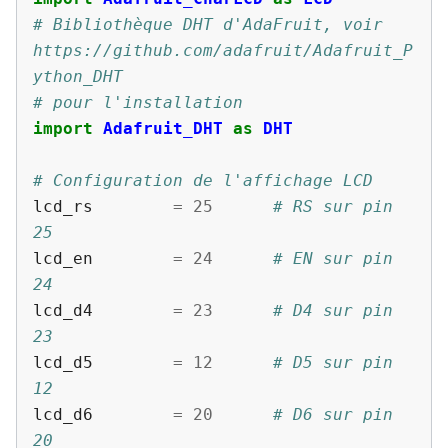
# Bibliothèque DHT d'AdaFruit, voir 
https://github.com/adafruit/Adafruit_P
ython_DHT
# pour l'installation
import
Adafruit_DHT
as
DHT
# Configuration de l'affichage LCD
lcd_rs
=
25
# RS sur pin 
25
lcd_en
=
24
# EN sur pin 
24
lcd_d4
=
23
# D4 sur pin 
23
lcd_d5
=
12
# D5 sur pin 
12
lcd_d6
=
20
# D6 sur pin 
20