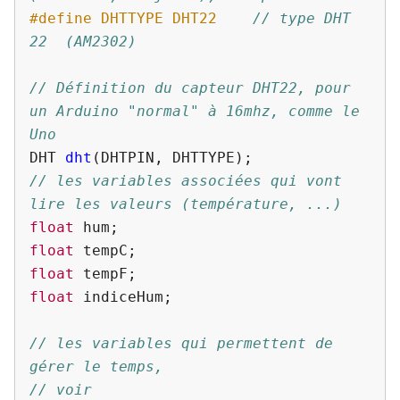
#define DHTTYPE DHT22    
// type DHT 
22  (AM2302)
// Définition du capteur DHT22, pour 
un Arduino "normal" à 16mhz, comme le 
Uno
DHT
dht
(
DHTPIN
,
DHTTYPE
);
// les variables associées qui vont 
lire les valeurs (température, ...)
float
hum
;
float
tempC
;
float
tempF
;
float
indiceHum
;
// les variables qui permettent de 
gérer le temps,
// voir 