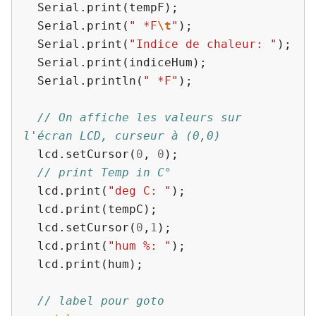
Serial
.
print
(
tempF
);
Serial
.
print
(
" *F
\t
"
);
Serial
.
print
(
"Indice de chaleur: "
);
Serial
.
print
(
indiceHum
);
Serial
.
println
(
" *F"
);
// On affiche les valeurs sur 
l'écran LCD, curseur à (0,0)
lcd
.
setCursor
(
0
,
0
);
// print Temp in C°
lcd
.
print
(
"deg C: "
);
lcd
.
print
(
tempC
);
lcd
.
setCursor
(
0
,
1
);
lcd
.
print
(
"hum %: "
);
lcd
.
print
(
hum
);
// label pour goto