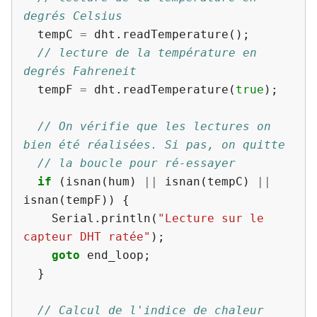
degrés Celsius
tempC
=
dht
.
readTemperature
();
// lecture de la température en 
degrés Fahreneit
tempF
=
dht
.
readTemperature
(
true
);
// On vérifie que les lectures on 
bien été réalisées. Si pas, on quitte
// la boucle pour ré-essayer
if
(
isnan
(
hum
)
||
isnan
(
tempC
)
||
isnan
(
tempF
))
{
Serial
.
println
(
"Lecture sur le 
capteur DHT ratée"
);
goto
end_loop
;
}
// Calcul de l'indice de chaleur 