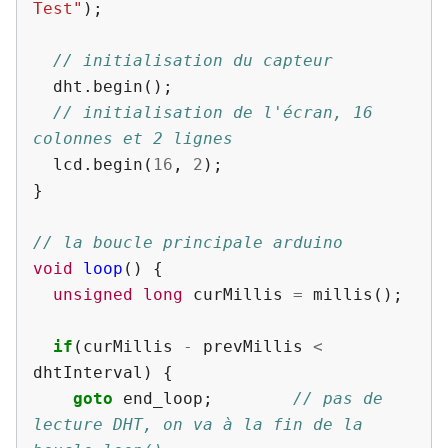
Test"
);
// initialisation du capteur
dht
.
begin
();
// initialisation de l'écran, 16 
colonnes et 2 lignes
lcd
.
begin
(
16
,
2
);
}
// la boucle principale arduino
void
loop
()
{
unsigned
long
curMillis
=
millis
();
if
(
curMillis
-
prevMillis
<
dhtInterval
)
{
goto
end_loop
;
// pas de 
lecture DHT, on va à la fin de la 