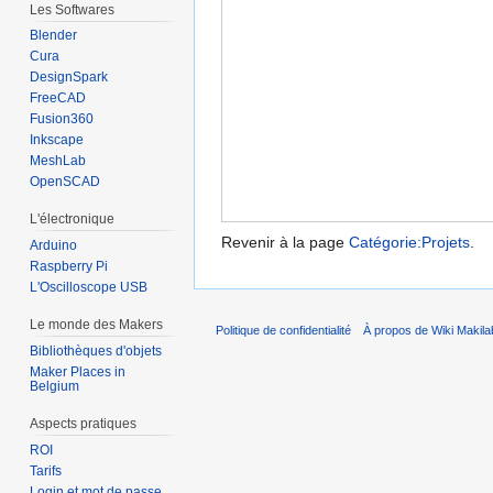
Les Softwares
Blender
Cura
DesignSpark
FreeCAD
Fusion360
Inkscape
MeshLab
OpenSCAD
L'électronique
Revenir à la page
Catégorie:Projets
.
Arduino
Raspberry Pi
L'Oscilloscope USB
Le monde des Makers
Politique de confidentialité
À propos de Wiki Makila
Bibliothèques d'objets
Maker Places in
Belgium
Aspects pratiques
ROI
Tarifs
Login et mot de passe