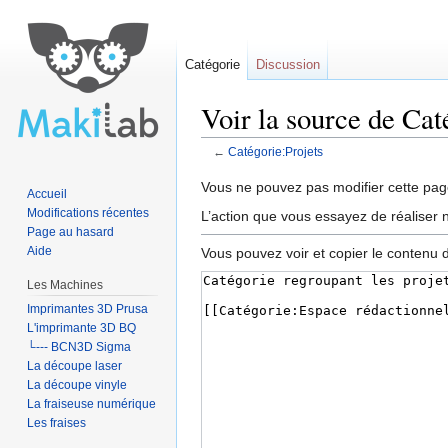
Catégorie
Discussion
Voir la source de Cat
←
Catégorie:Projets
Aller à :
navigation
,
rechercher
Vous ne pouvez pas modifier cette page
Accueil
Modifications récentes
L’action que vous essayez de réaliser n
Page au hasard
Aide
Vous pouvez voir et copier le contenu 
Les Machines
Imprimantes 3D Prusa
L'imprimante 3D BQ
└--- BCN3D Sigma
La découpe laser
La découpe vinyle
La fraiseuse numérique
Les fraises