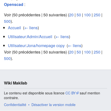
Openscad
:
Voir (50 précédentes | 50 suivantes) (
20
|
50
|
100
|
250
|
500
).
Accueil
‎
(
← liens
)
Utilisateur:Admin/Accueil
‎
(
← liens
)
Utilisateur:Jona/homepage copy
‎
(
← liens
)
Voir (50 précédentes | 50 suivantes) (
20
|
50
|
100
|
250
|
500
).
Wiki Makilab
Le contenu est disponible sous licence
CC BY
sauf mention
contraire.
Confidentialité
Désactiver la version mobile