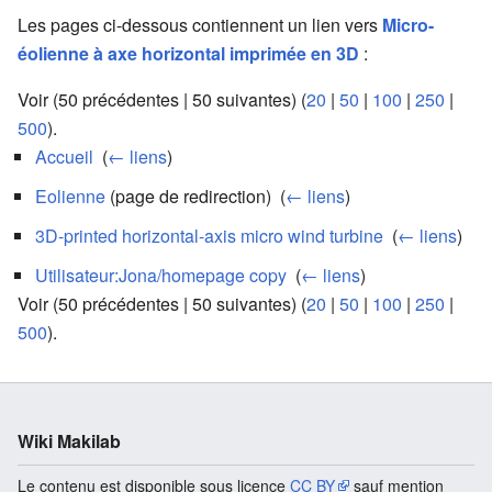
Les pages ci-dessous contiennent un lien vers
Micro-
éolienne à axe horizontal imprimée en 3D
:
Voir (50 précédentes | 50 suivantes) (
20
|
50
|
100
|
250
|
500
).
Accueil
‎
(
← liens
)
Eolienne
(page de redirection) ‎
(
← liens
)
3D-printed horizontal-axis micro wind turbine
‎
(
← liens
)
Utilisateur:Jona/homepage copy
‎
(
← liens
)
Voir (50 précédentes | 50 suivantes) (
20
|
50
|
100
|
250
|
500
).
Wiki Makilab
Le contenu est disponible sous licence
CC BY
sauf mention