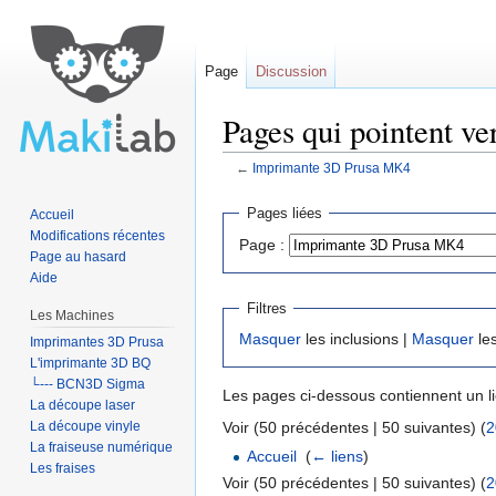
Page
Discussion
Pages qui pointent v
←
Imprimante 3D Prusa MK4
Aller à :
navigation
,
rechercher
Pages liées
Accueil
Modifications récentes
Page :
Page au hasard
Aide
Filtres
Les Machines
Masquer
les inclusions |
Masquer
les
Imprimantes 3D Prusa
L'imprimante 3D BQ
└--- BCN3D Sigma
Les pages ci-dessous contiennent un l
La découpe laser
La découpe vinyle
Voir (50 précédentes | 50 suivantes) (
2
La fraiseuse numérique
Accueil
‎
(
← liens
)
Les fraises
Voir (50 précédentes | 50 suivantes) (
2