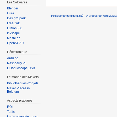
Les Softwares
Blender
Cura
Politique de confidentialité
À propos de Wiki Makila
DesignSpark
FreeCAD
Fusion360
Inkscape
MeshLab
OpenSCAD
L'électronique
Arduino
Raspberry Pi
L'Oscilloscope USB
Le monde des Makers
Bibliothèques d'objets
Maker Places in
Belgium
Aspects pratiques
ROI
Tarifs
Login et mot de passe