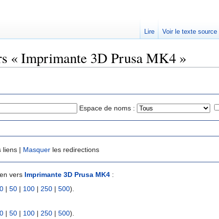
Lire
Voir le texte source
ers « Imprimante 3D Prusa MK4 »
Espace de noms :
 liens |
Masquer
les redirections
ien vers
Imprimante 3D Prusa MK4
:
0
|
50
|
100
|
250
|
500
).
0
|
50
|
100
|
250
|
500
).