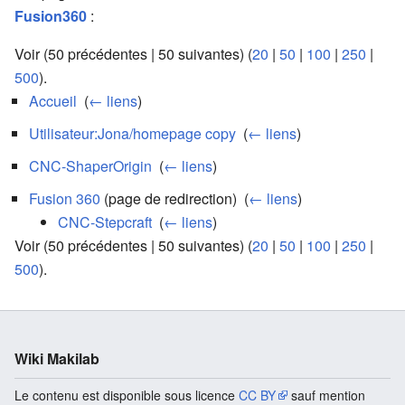
Fusion360
:
Voir (50 précédentes | 50 suivantes) (
20
|
50
|
100
|
250
|
500
).
Accueil
‎
(
← liens
)
Utilisateur:Jona/homepage copy
‎
(
← liens
)
CNC-ShaperOrigin
‎
(
← liens
)
Fusion 360
(page de redirection) ‎
(
← liens
)
CNC-Stepcraft
‎
(
← liens
)
Voir (50 précédentes | 50 suivantes) (
20
|
50
|
100
|
250
|
500
).
Wiki Makilab
Le contenu est disponible sous licence
CC BY
sauf mention