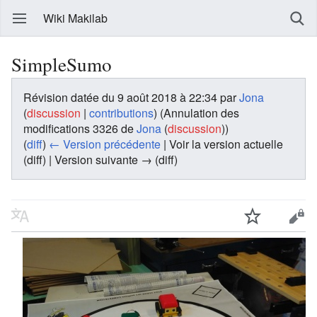
Wiki Makilab
SimpleSumo
Révision datée du 9 août 2018 à 22:34 par
Jona
(
discussion
|
contributions
)
(Annulation des
modifications 3326 de
Jona
(
discussion
))
(
diff
)
← Version précédente
| Voir la version actuelle
(diff) | Version suivante → (diff)