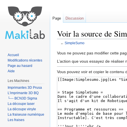
Page
Discussion
Voir la source de S
←
SimpleSumo
Aller à :
navigation
,
rechercher
Vous ne pouvez pas modifier cette page
Accueil
Modifications récentes
L’action que vous essayez de réaliser n
Page au hasard
Aide
Vous pouvez voir et copier le contenu 
Les Machines
Imprimantes 3D Prusa
L'imprimante 3D BQ
└--- BCN3D Sigma
La découpe laser
La découpe vinyle
La fraiseuse numérique
Les fraises