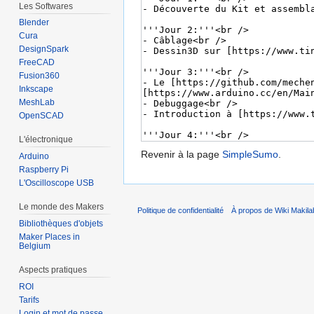
Les Softwares
Blender
Cura
DesignSpark
FreeCAD
Fusion360
Inkscape
MeshLab
OpenSCAD
L'électronique
Revenir à la page
SimpleSumo
.
Arduino
Raspberry Pi
L'Oscilloscope USB
Le monde des Makers
Politique de confidentialité
À propos de Wiki Makila
Bibliothèques d'objets
Maker Places in
Belgium
Aspects pratiques
ROI
Tarifs
Login et mot de passe