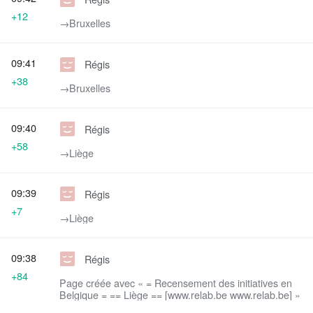
+12
→‎Bruxelles
09:41
Régis
+38
→‎Bruxelles
09:40
Régis
+58
→‎Liège
09:39
Régis
+7
→‎Liège
09:38
Régis
+84
Page créée avec « = Recensement des initiatives en
Belgique = == Liège == [www.relab.be www.relab.be] »