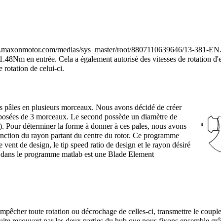
1.48Nm en entrée. Cela a également autorisé des vitesses de rotation d'
 rotation de celui-ci.
es pâles en plusieurs morceaux. Nous avons décidé de créer
mposées de 3 morceaux. Le second possède un diamètre de
. Pour déterminer la forme à donner à ces pales, nous avons
fonction du rayon partant du centre du rotor. Ce programme
 vent de design, le tip speed ratio de design et le rayon désiré
e dans le programme matlab est une Blade Element
empêcher toute rotation ou décrochage de celles-ci, transmettre le couple
suite recouvert par les deux parties du hub que nous fixons ensemble grâ