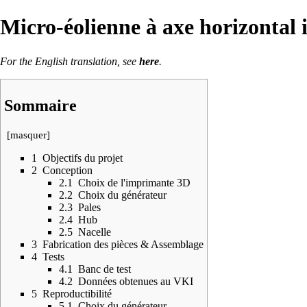
Micro-éolienne à axe horizontal
For the English translation, see
here
.
Sommaire
[
masquer
]
1
Objectifs du projet
2
Conception
2.1
Choix de l'imprimante 3D
2.2
Choix du générateur
2.3
Pales
2.4
Hub
2.5
Nacelle
3
Fabrication des pièces & Assemblage
4
Tests
4.1
Banc de test
4.2
Données obtenues au VKI
5
Reproductibilité
5.1
Choix du générateur