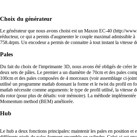
Choix du générateur
Le générateur que nous avons choisi est un
Maxon EC-40
réducteur, ce qui a permis d'augmenter le couple maximal admissible à 
758.4rpm. Un encodeur a permis de connaitre à tout instant la vitesse de
Pales
Du fait du choix de l'imprimante 3D, nous avons été obligés de créer l
deux sets de pâles. Le premier a un diamètre de 70cm et des pales co
100cm et des pales composées de 4 morceaux (voir assemblage ci-joint)
utilisé un programme matlab donnant la forme et le twist du profil en 
matlab nécessite comme arguments: le type de profil utilisé, la vitesse de
du rotor (pour plus de détails: voir mémoire). La méthode implémenté
Momentum method (BEM) améliorée.
Hub
Le hub a deux fonctions principales: maintenir les pales en position et 
différents pieds de pales forment ensemble un cylindre. Celui-ci est en