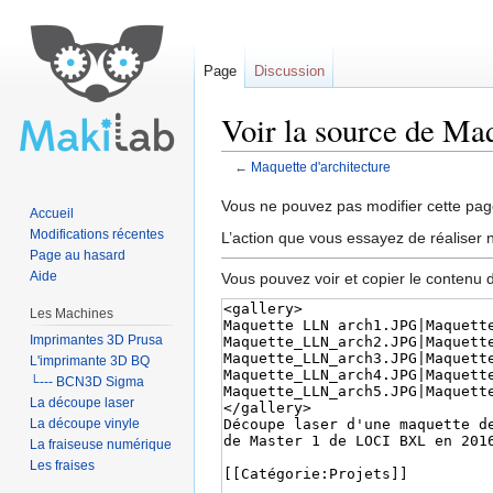
Page
Discussion
Voir la source de Maq
←
Maquette d'architecture
Aller à :
navigation
,
rechercher
Vous ne pouvez pas modifier cette page
Accueil
Modifications récentes
L’action que vous essayez de réaliser n
Page au hasard
Aide
Vous pouvez voir et copier le contenu 
Les Machines
Imprimantes 3D Prusa
L'imprimante 3D BQ
└--- BCN3D Sigma
La découpe laser
La découpe vinyle
La fraiseuse numérique
Les fraises