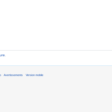
ure
.
b
Avertissements
Version mobile