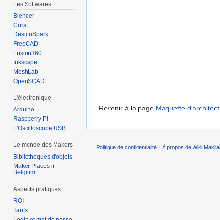
Les Softwares
Blender
Cura
DesignSpark
FreeCAD
Fusion360
Inkscape
MeshLab
OpenSCAD
L'électronique
Revenir à la page
Maquette d'architect
Arduino
Raspberry Pi
L'Oscilloscope USB
Le monde des Makers
Politique de confidentialité
À propos de Wiki Makila
Bibliothèques d'objets
Maker Places in
Belgium
Aspects pratiques
ROI
Tarifs
Login et mot de passe