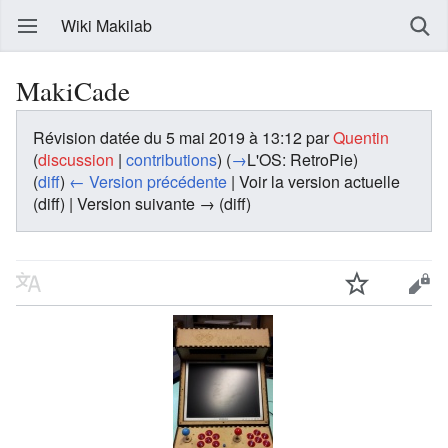
Wiki Makilab
MakiCade
Révision datée du 5 mai 2019 à 13:12 par
Quentin
(
discussion
|
contributions
)
(
→
L'OS: RetroPie
)
(
diff
)
← Version précédente
| Voir la version actuelle
(diff) | Version suivante → (diff)