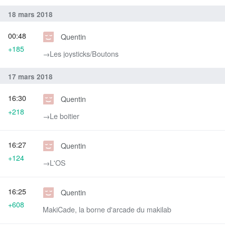
18 mars 2018
00:48
Quentin
+185
→‎Les joysticks/Boutons
17 mars 2018
16:30
Quentin
+218
→‎Le boitier
16:27
Quentin
+124
→‎L'OS
16:25
Quentin
+608
MakiCade, la borne d'arcade du makilab