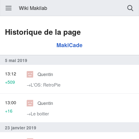
Wiki Makilab
Historique de la page
MakiCade
5 mai 2019
13:12
Quentin
+509
→‎L'OS: RetroPie
13:00
Quentin
+16
→‎Le boitier
23 janvier 2019