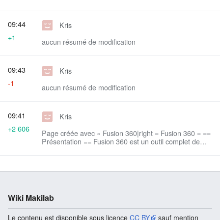
09:44
Kris
+1
aucun résumé de modification
09:43
Kris
-1
aucun résumé de modification
09:41
Kris
+2 606
Page créée avec « Fusion 360|right = Fusion 360 = ==
Présentation == Fusion 360 est un outil complet de
CAO (conception assistée par ordinateur)
paramétrique d... »
Wiki Makilab
Le contenu est disponible sous licence
CC BY
sauf mention