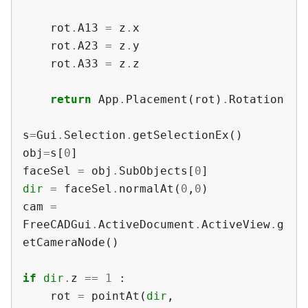
rot
.
A13
=
z
.
x
rot
.
A23
=
z
.
y
rot
.
A33
=
z
.
z
return
App
.
Placement
(
rot
)
.
Rotation
s
=
Gui
.
Selection
.
getSelectionEx
()
obj
=
s
[
0
]
faceSel
=
obj
.
SubObjects
[
0
]
dir
=
faceSel
.
normalAt
(
0
,
0
)
cam
=
FreeCADGui
.
ActiveDocument
.
ActiveView
.
g
etCameraNode
()
if
dir
.
z
==
1
:
rot
=
pointAt
(
dir
,