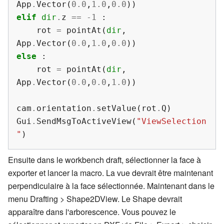
App
.
Vector
(
0.0
,
1.0
,
0.0
))
elif
dir
.
z
==
-
1
:
rot
=
pointAt
(
dir
,
App
.
Vector
(
0.0
,
1.0
,
0.0
))
else
:
rot
=
pointAt
(
dir
,
App
.
Vector
(
0.0
,
0.0
,
1.0
))
cam
.
orientation
.
setValue
(
rot
.
Q
)
Gui
.
SendMsgToActiveView
(
"ViewSelection
"
)
Ensuite dans le workbench draft, sélectionner la face à
exporter et lancer la macro. La vue devrait être maintenant
perpendiculaire à la face sélectionnée. Maintenant dans le
menu Drafting > Shape2DView. Le Shape devrait
apparaître dans l'arborescence. Vous pouvez le