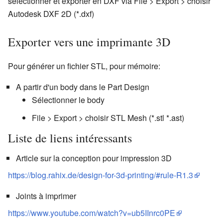
sélectionner et exporter en DXF via File > Export > choisir
Autodesk DXF 2D (*.dxf)
Exporter vers une imprimante 3D
Pour générer un fichier STL, pour mémoire:
A partir d'un body dans le Part Design
Sélectionner le body
File > Export > choisir STL Mesh (*.stl *.ast)
Liste de liens intéressants
Article sur la conception pour impression 3D
https://blog.rahix.de/design-for-3d-printing/#rule-R1.3
Joints à imprimer
https://www.youtube.com/watch?v=ub5IInrc0PE