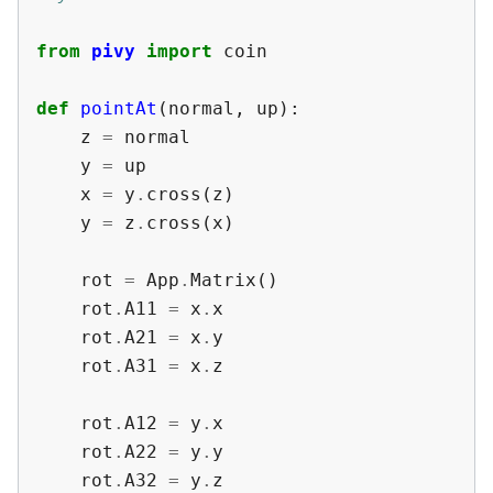
from
pivy
import
coin
def
pointAt
(
normal
,
up
):
z
=
normal
y
=
up
x
=
y
.
cross
(
z
)
y
=
z
.
cross
(
x
)
rot
=
App
.
Matrix
()
rot
.
A11
=
x
.
x
rot
.
A21
=
x
.
y
rot
.
A31
=
x
.
z
rot
.
A12
=
y
.
x
rot
.
A22
=
y
.
y
rot
.
A32
=
y
.
z