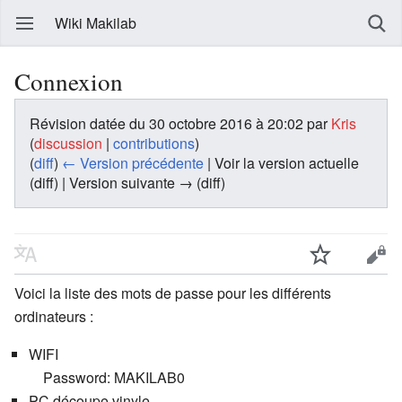
Wiki Makilab
Connexion
Révision datée du 30 octobre 2016 à 20:02 par
Kris
(
discussion
|
contributions
)
(
diff
)
← Version précédente
| Voir la version actuelle
(diff) | Version suivante → (diff)
Voici la liste des mots de passe pour les différents
ordinateurs :
WIFI
Password: MAKILAB0
PC découpe vinyle