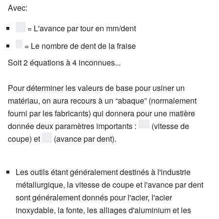
Vf=n*fz*Z}
Avec:
{\displaystyle
= L'avance par tour en mm/dent
fz}
{\displaystyle
= Le nombre de dent de la fraise
Z}
Soit 2 équations à 4 inconnues...
Pour déterminer les valeurs de base pour usiner un
matériau, on aura recours à un “abaque” (normalement
fourni par les fabricants) qui donnera pour une matière
donnée deux paramètres importants :
{\displaystyle
(vitesse de
coupe) et
{\displaystyle
(avance par dent).
Vc}
fz}
Les outils étant généralement destinés à l'industrie
métallurgique, la vitesse de coupe et l'avance par dent
sont généralement donnés pour l'acier, l'acier
inoxydable, la fonte, les alliages d'aluminium et les