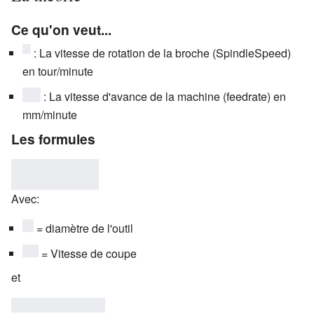
Ce qu'on veut...
{\displaystyle
: La vitesse de rotation de la broche (SpindleSpeed)
n}
en tour/minute
{\displaystyle
: La vitesse d'avance de la machine (feedrate) en
Vf}
mm/minute
Les formules
{\displaystyle
n=
Avec:
{{1000*Vc}
\over {\pi
{\displaystyle
= diamètre de l'outil
*D}}}
D}
{\displaystyle
= Vitesse de coupe
Vc}
et
{\displaystyle