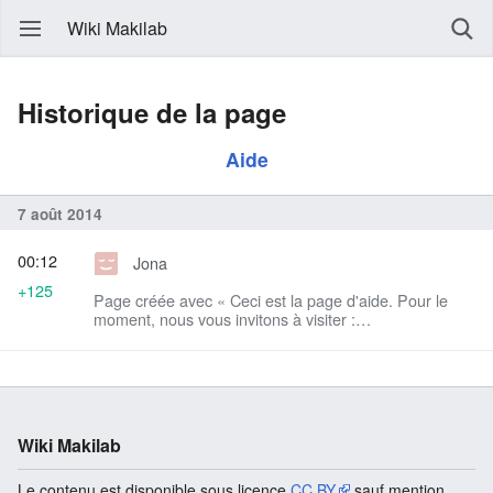
Wiki Makilab
Historique de la page
Aide
7 août 2014
00:12
Jona
+125
Page créée avec « Ceci est la page d'aide. Pour le
moment, nous vous invitons à visiter :
http://www.mediawiki.org/wiki/Help:Editing_pages/fr »
Wiki Makilab
Le contenu est disponible sous licence
CC BY
sauf mention